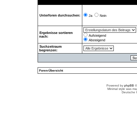
Unterforen durchsuchen:
Ja
Nein
Ergebnisse sortieren
Aufsteigend
nach:
Absteigend
Suchzeitraum
begrenzen:
Foren-Übersicht
Powered by
phpBB
©
Minimal style was m
Deutsche 