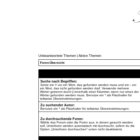
Unbeantwortete Themen
|
Aktive Themen
Foren-Übersicht
Suche nach Begriffen:
Setze ein
+
vor ein Wort, das gefunden werden muss und ein
-
vor
ein Wort, das nicht gefunden werden darf. Verwende mehrere
Wörter getrennt durch
|
innerhalb einer Klammer, wenn nur eines der
Wörter gefunden werden muss. Benutze ein * als Platzhalter für
teilweise Übereinstimmungen.
Zu suchender Autor:
Benutze ein * als Platzhalter für teilweise Übereinstimmungen.
Zu durchsuchende Foren:
Wähle das Forum oder die Foren aus, in denen gesucht werden
soll. Unterforen werden automatisch mit durchsucht, sofern du die
Option „Unterforen durchsuchen“ unten nicht deaktivierst.