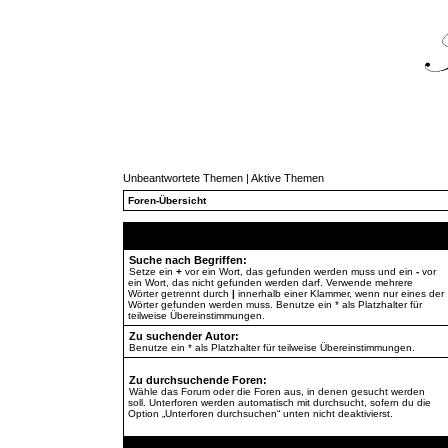
Unbeantwortete Themen
|
Aktive Themen
Foren-Übersicht
Suche nach Begriffen:
Setze ein
+
vor ein Wort, das gefunden werden muss und ein
-
vor
ein Wort, das nicht gefunden werden darf. Verwende mehrere
Wörter getrennt durch
|
innerhalb einer Klammer, wenn nur eines der
Wörter gefunden werden muss. Benutze ein * als Platzhalter für
teilweise Übereinstimmungen.
Zu suchender Autor:
Benutze ein * als Platzhalter für teilweise Übereinstimmungen.
Zu durchsuchende Foren:
Wähle das Forum oder die Foren aus, in denen gesucht werden
soll. Unterforen werden automatisch mit durchsucht, sofern du die
Option „Unterforen durchsuchen“ unten nicht deaktivierst.