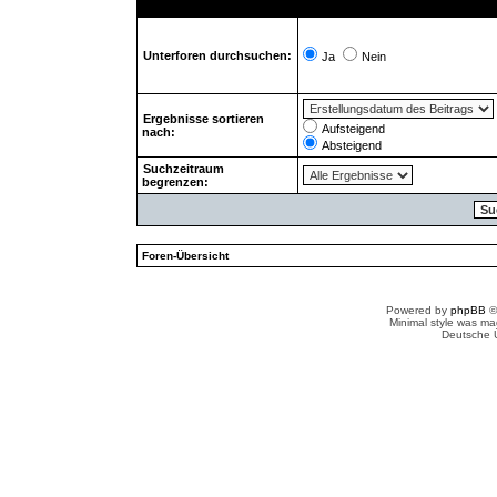
Unterforen durchsuchen:
Ja
Nein
Ergebnisse sortieren
Aufsteigend
nach:
Absteigend
Suchzeitraum
begrenzen:
Foren-Übersicht
Powered by
phpBB
©
Minimal style was m
Deutsche 