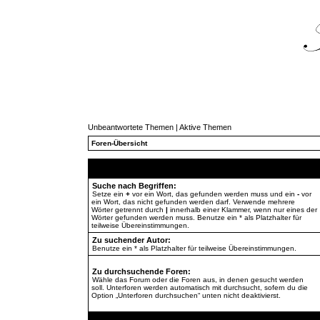
Unbeantwortete Themen
|
Aktive Themen
Foren-Übersicht
Suche nach Begriffen:
Setze ein
+
vor ein Wort, das gefunden werden muss und ein
-
vor
ein Wort, das nicht gefunden werden darf. Verwende mehrere
Wörter getrennt durch
|
innerhalb einer Klammer, wenn nur eines der
Wörter gefunden werden muss. Benutze ein * als Platzhalter für
teilweise Übereinstimmungen.
Zu suchender Autor:
Benutze ein * als Platzhalter für teilweise Übereinstimmungen.
Zu durchsuchende Foren:
Wähle das Forum oder die Foren aus, in denen gesucht werden
soll. Unterforen werden automatisch mit durchsucht, sofern du die
Option „Unterforen durchsuchen“ unten nicht deaktivierst.