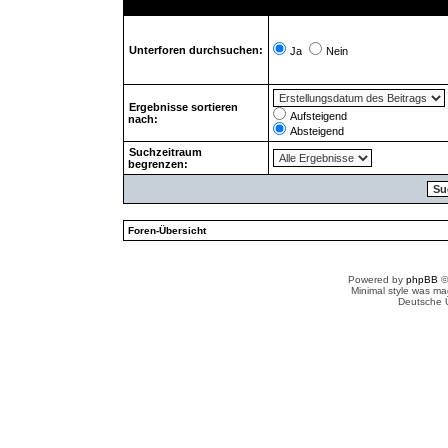
Unterforen durchsuchen:
Ja
Nein
Ergebnisse sortieren
Aufsteigend
nach:
Absteigend
Suchzeitraum
begrenzen:
Foren-Übersicht
Powered by
phpBB
©
Minimal style was m
Deutsche 