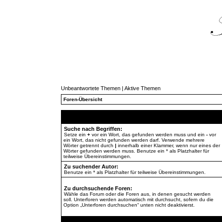
Unbeantwortete Themen
|
Aktive Themen
Foren-Übersicht
Suche nach Begriffen:
Setze ein
+
vor ein Wort, das gefunden werden muss und ein
-
vor
ein Wort, das nicht gefunden werden darf. Verwende mehrere
Wörter getrennt durch
|
innerhalb einer Klammer, wenn nur eines der
Wörter gefunden werden muss. Benutze ein * als Platzhalter für
teilweise Übereinstimmungen.
Zu suchender Autor:
Benutze ein * als Platzhalter für teilweise Übereinstimmungen.
Zu durchsuchende Foren:
Wähle das Forum oder die Foren aus, in denen gesucht werden
soll. Unterforen werden automatisch mit durchsucht, sofern du die
Option „Unterforen durchsuchen“ unten nicht deaktivierst.