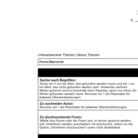
Unbeantwortete Themen
|
Aktive Themen
Foren-Übersicht
Suche nach Begriffen:
Setze ein
+
vor ein Wort, das gefunden werden muss und ein
-
vor
ein Wort, das nicht gefunden werden darf. Verwende mehrere
Wörter getrennt durch
|
innerhalb einer Klammer, wenn nur eines der
Wörter gefunden werden muss. Benutze ein * als Platzhalter für
teilweise Übereinstimmungen.
Zu suchender Autor:
Benutze ein * als Platzhalter für teilweise Übereinstimmungen.
Zu durchsuchende Foren:
Wähle das Forum oder die Foren aus, in denen gesucht werden
soll. Unterforen werden automatisch mit durchsucht, sofern du die
Option „Unterforen durchsuchen“ unten nicht deaktivierst.