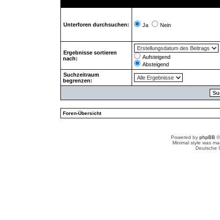
Unterforen durchsuchen:
Ja
Nein
Ergebnisse sortieren
Aufsteigend
nach:
Absteigend
Suchzeitraum
begrenzen:
Foren-Übersicht
Powered by
phpBB
©
Minimal style was m
Deutsche 