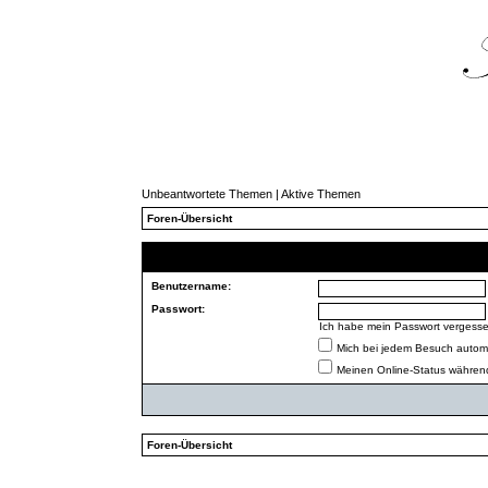
Unbeantwortete Themen
|
Aktive Themen
Foren-Übersicht
Benutzername:
Passwort:
Ich habe mein Passwort vergess
Mich bei jedem Besuch autom
Meinen Online-Status während
Foren-Übersicht