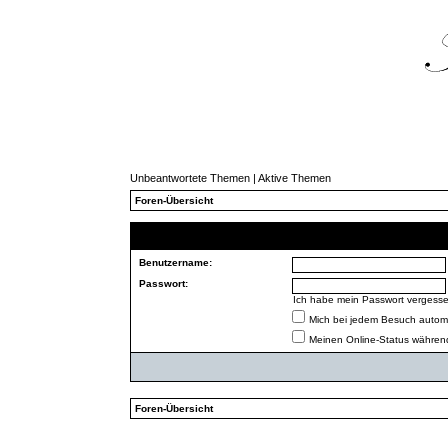
Unbeantwortete Themen
|
Aktive Themen
Foren-Übersicht
Benutzername:
Passwort:
Ich habe mein Passwort vergess
Mich bei jedem Besuch autom
Meinen Online-Status während
Foren-Übersicht