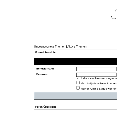
Unbeantwortete Themen
|
Aktive Themen
Foren-Übersicht
Benutzername:
Passwort:
Ich habe mein Passwort vergess
Mich bei jedem Besuch autom
Meinen Online-Status während
Foren-Übersicht