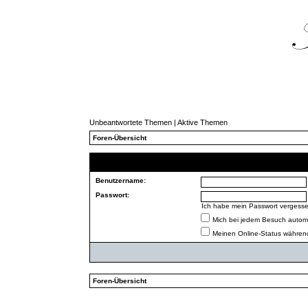
Unbeantwortete Themen
|
Aktive Themen
Foren-Übersicht
Benutzername:
Passwort:
Ich habe mein Passwort vergess
Mich bei jedem Besuch autom
Meinen Online-Status während
Foren-Übersicht