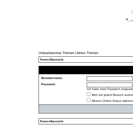
Unbeantwortete Themen
|
Aktive Themen
Foren-Übersicht
Benutzername:
Passwort:
Ich habe mein Passwort vergess
Mich bei jedem Besuch autom
Meinen Online-Status während
Foren-Übersicht