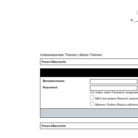
Unbeantwortete Themen
|
Aktive Themen
Foren-Übersicht
Benutzername:
Passwort:
Ich habe mein Passwort vergess
Mich bei jedem Besuch autom
Meinen Online-Status während
Foren-Übersicht