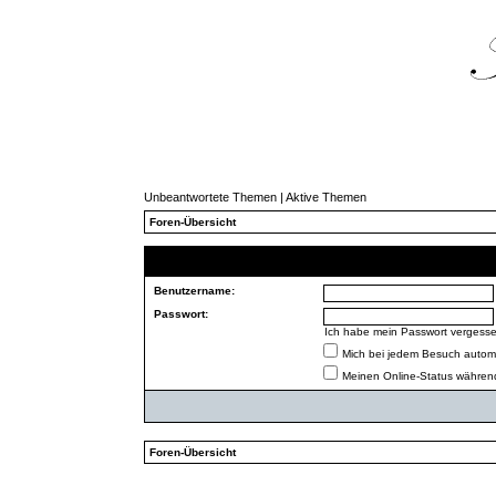
Unbeantwortete Themen
|
Aktive Themen
Foren-Übersicht
Benutzername:
Passwort:
Ich habe mein Passwort vergess
Mich bei jedem Besuch autom
Meinen Online-Status während
Foren-Übersicht