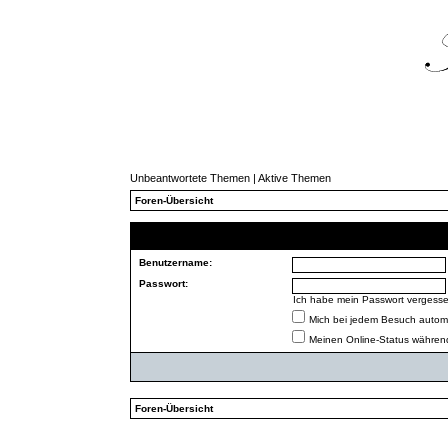
Unbeantwortete Themen
|
Aktive Themen
Foren-Übersicht
Benutzername:
Passwort:
Ich habe mein Passwort vergess
Mich bei jedem Besuch autom
Meinen Online-Status während
Foren-Übersicht