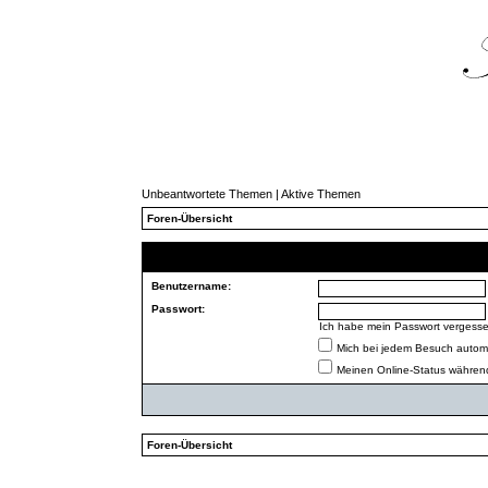
Unbeantwortete Themen
|
Aktive Themen
Foren-Übersicht
Benutzername:
Passwort:
Ich habe mein Passwort vergess
Mich bei jedem Besuch autom
Meinen Online-Status während
Foren-Übersicht