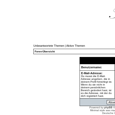
Unbeantwortete Themen
|
Aktive Themen
Foren-Übersicht
Benutzername:
E-Mail-Adresse:
Du musst die E-Mail-
Adresse angeben, die in
deinem Profil hinterlegt ist.
Wenn du sie nicht in
deinem persönlichen
Bereich geändert hast, ist
es die Adresse, mit der du
dich registriert hast.
Powered by
phpBB
©
Minimal style was m
Deutsche 