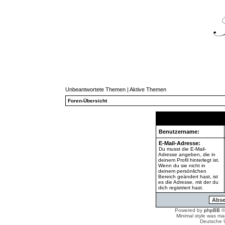
Unbeantwortete Themen
|
Aktive Themen
Foren-Übersicht
Benutzername:
E-Mail-Adresse:
Du musst die E-Mail-
Adresse angeben, die in
deinem Profil hinterlegt ist.
Wenn du sie nicht in
deinem persönlichen
Bereich geändert hast, ist
es die Adresse, mit der du
dich registriert hast.
Powered by
phpBB
©
Minimal style was m
Deutsche 