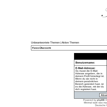
Unbeantwortete Themen
|
Aktive Themen
Foren-Übersicht
Benutzername:
E-Mail-Adresse:
Du musst die E-Mail-
Adresse angeben, die in
deinem Profil hinterlegt ist.
Wenn du sie nicht in
deinem persönlichen
Bereich geändert hast, ist
es die Adresse, mit der du
dich registriert hast.
Powered by
phpBB
©
Minimal style was m
Deutsche 