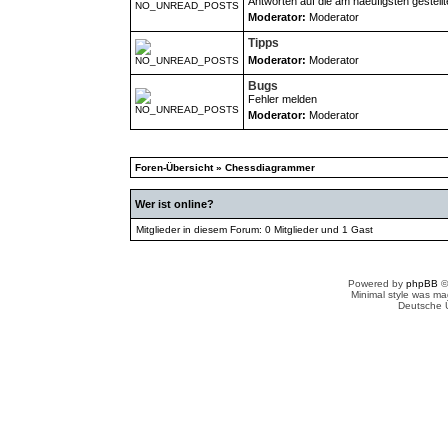
Antworten auf die am haeufigsten gestell
Moderator:
Moderator
Tipps
Moderator:
Moderator
Bugs
Fehler melden
Moderator:
Moderator
Foren-Übersicht
»
Chessdiagrammer
Wer ist online?
Mitglieder in diesem Forum: 0 Mitglieder und 1 Gast
Powered by
phpBB
©
Minimal style was m
Deutsche 