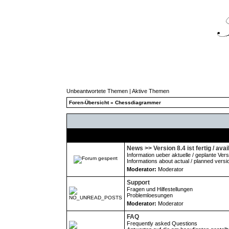
Unbeantwortete Themen
|
Aktive Themen
Foren-Übersicht
»
Chessdiagrammer
Forum
News >> Version 8.4 ist fertig / avai
Information ueber aktuelle / geplante Ver
Informations about actual / planned versi
Moderator:
Moderator
Support
Fragen und Hilfestellungen
Problemloesungen
Moderator:
Moderator
FAQ
Frequently asked Questions