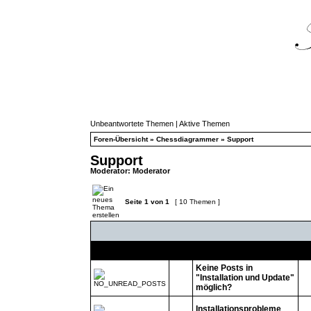
Unbeantwortete Themen
|
Aktive Themen
Foren-Übersicht
»
Chessdiagrammer
»
Support
Support
Moderator:
Moderator
Seite
1
von
1
[ 10 Themen ]
Themen
Keine Posts in
"Installation und Update"
möglich?
Installationsprobleme