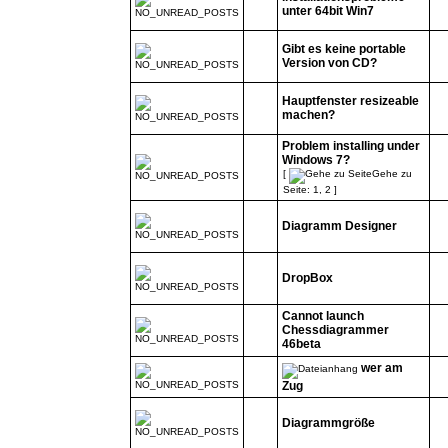
unter 64bit Win7
Gibt es keine portable
Version von CD?
Hauptfenster resizeable
machen?
Problem installing under
Windows 7?
[
Gehe zu
Seite:
1
,
2
]
Diagramm Designer
DropBox
Cannot launch
Chessdiagrammer
46beta
wer am
Zug
Diagrammgröße