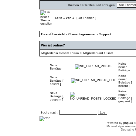
Themen der letzten Zeit anzeigen:
Seite
1
von
1
[ 10 Themen ]
Foren-Übersicht
»
Chessdiagrammer
»
Support
Wer ist online?
Mitglieder in diesem Forum: 0 Mitglieder und 1 Gast
Keine
Neue
neuen
Beiträge
Beiträge
Keine
Neue
neuen
Beiträge [
Beiträge [
beliebt ]
beliebt ]
Keine
Neue
neuen
Beiträge [
Beiträge [
gesperrt ]
gesperrt ]
Suche nach:
Powered by
phpBB
©
Minimal style was m
Deutsche 