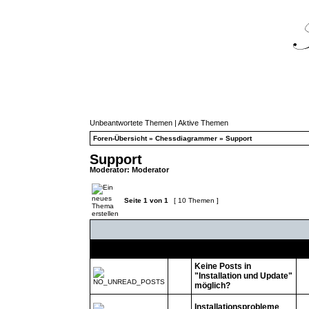
Unbeantwortete Themen
|
Aktive Themen
Foren-Übersicht
»
Chessdiagrammer
»
Support
Support
Moderator:
Moderator
Seite
1
von
1
[ 10 Themen ]
Themen
Keine Posts in
"Installation und Update"
möglich?
Installationsprobleme