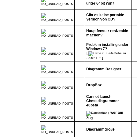
unter 64bit Win7
Gibt es keine portable
Version von CD?
Hauptfenster resizeable
machen?
Problem installing under
Windows 7?
[
Gehe zu
Seite:
1
,
2
]
Diagramm Designer
DropBox
Cannot launch
Chessdiagrammer
46beta
wer am
Zug
Diagrammgröße