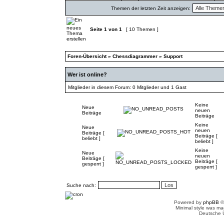
Themen der letzten Zeit anzeigen:
Seite
1
von
1
[ 10 Themen ]
Foren-Übersicht
»
Chessdiagrammer
»
Support
Wer ist online?
Mitglieder in diesem Forum: 0 Mitglieder und 1 Gast
Keine
Neue
neuen
Beiträge
Beiträge
Keine
Neue
neuen
Beiträge [
Beiträge [
beliebt ]
beliebt ]
Keine
Neue
neuen
Beiträge [
Beiträge [
gesperrt ]
gesperrt ]
Suche nach:
Powered by
phpBB
©
Minimal style was m
Deutsche 