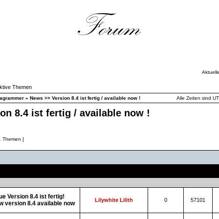
Aktuell
ktive Themen
iagrammer
»
News >> Version 8.4 ist fertig / available now !
Alle Zeiten sind U
n 8.4 ist fertig / available now !
1 Themen ]
hemen
Autor
Antworten
Zugriffe
e Version 8.4 ist fertig!
Lilywhite Lilith
0
57101
 version 8.4 available now