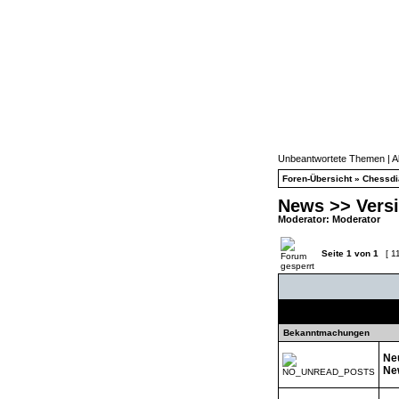
Unbeantwortete Themen
|
A
Foren-Übersicht
»
Chessd
News >> Versio
Moderator:
Moderator
Seite
1
von
1
[ 1
T
Bekanntmachungen
Neu
New