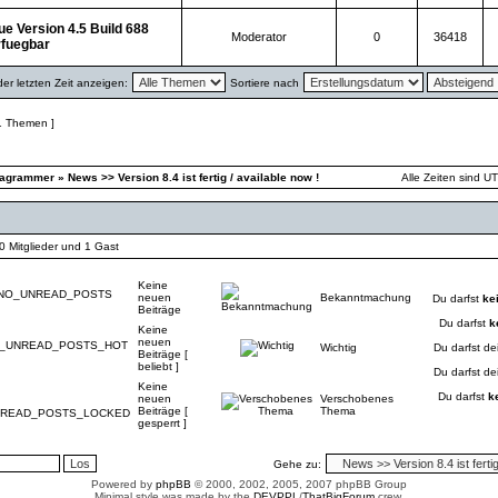
e Version 4.5 Build 688
Moderator
0
36418
rfuegbar
r letzten Zeit anzeigen:
Sortiere nach
1 Themen ]
iagrammer
»
News >> Version 8.4 ist fertig / available now !
Alle Zeiten sind U
 0 Mitglieder und 1 Gast
Keine
neuen
Bekanntmachung
Du darfst
ke
Beiträge
Du darfst
k
Keine
neuen
Wichtig
Du darfst de
Beiträge [
beliebt ]
Du darfst de
Keine
Du darfst
k
neuen
Verschobenes
Beiträge [
Thema
gesperrt ]
Gehe zu:
Powered by
phpBB
© 2000, 2002, 2005, 2007 phpBB Group
Minimal style was made by the
DEVPPL
/
ThatBigForum
crew.