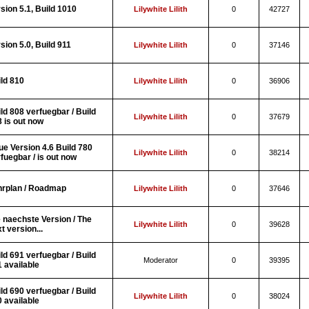
sion 5.1, Build 1010
Lilywhite Lilith
0
42727
sion 5.0, Build 911
Lilywhite Lilith
0
37146
ld 810
Lilywhite Lilith
0
36906
ld 808 verfuegbar / Build
Lilywhite Lilith
0
37679
 is out now
e Version 4.6 Build 780
Lilywhite Lilith
0
38214
fuegbar / is out now
hrplan / Roadmap
Lilywhite Lilith
0
37646
 naechste Version / The
Lilywhite Lilith
0
39628
t version...
ld 691 verfuegbar / Build
Moderator
0
39395
 available
ld 690 verfuegbar / Build
Lilywhite Lilith
0
38024
 available