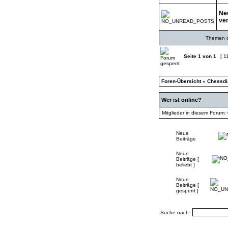
Neu
ve
Themen de
Seite
1
von
1
[ 1
Foren-Übersicht
»
Chessd
Wer ist online?
Mitglieder in diesem Forum:
Neue
Beiträge
Neue
Beiträge [
beliebt ]
Neue
Beiträge [
gesperrt ]
Suche nach: