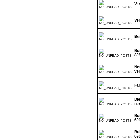
Ver
Ver
Bui
Bui
808
Neu
ver
Fa
Die
nex
Bui
691
Bui
690