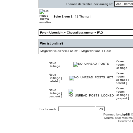
Themen der letzten Zeit anzeigen:
Seite
1
von
1
[ 1 Thema ]
Foren-Übersicht
»
Chessdiagrammer
»
FAQ
Wer ist online?
Mitglieder in diesem Forum: 0 Mitglieder und 1 Gast
Keine
Neue
neuen
Beiträge
Beiträge
Keine
Neue
neuen
Beiträge [
Beiträge [
beliebt ]
beliebt ]
Keine
Neue
neuen
Beiträge [
Beiträge [
gesperrt ]
gesperrt ]
Suche nach:
Powered by
phpBB
©
Minimal style was m
Deutsche 