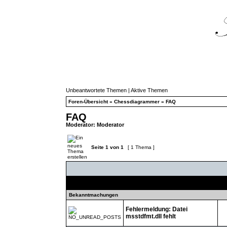
Unbeantwortete Themen
|
Aktive Themen
Foren-Übersicht
»
Chessdiagrammer
»
FAQ
FAQ
Moderator:
Moderator
Seite
1
von
1
[ 1 Thema ]
Themen
Bekanntmachungen
Fehlermeldung: Datei
msstdfmt.dll fehlt