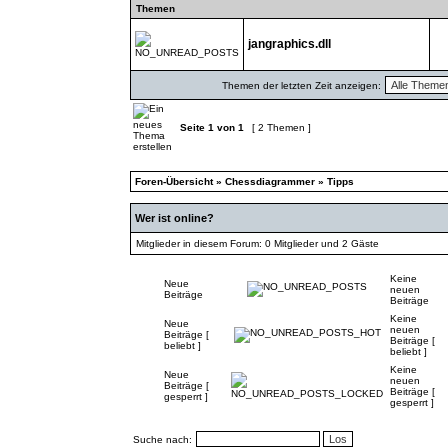
Themen
jangraphics.dll
Themen der letzten Zeit anzeigen:
Seite
1
von
1
[ 2 Themen ]
Foren-Übersicht
»
Chessdiagrammer
»
Tipps
Wer ist online?
Mitglieder in diesem Forum: 0 Mitglieder und 2 Gäste
Keine
Neue
neuen
Beiträge
Beiträge
Keine
Neue
neuen
Beiträge [
Beiträge [
beliebt ]
beliebt ]
Keine
Neue
neuen
Beiträge [
Beiträge [
gesperrt ]
gesperrt ]
Suche nach: