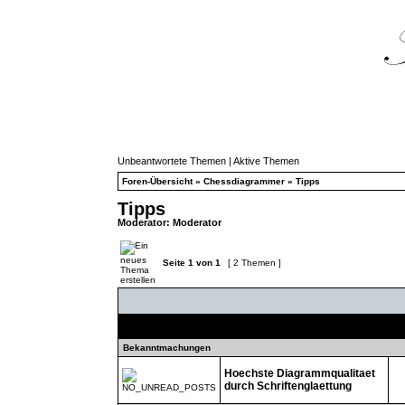
Unbeantwortete Themen
|
Aktive Themen
Foren-Übersicht
»
Chessdiagrammer
»
Tipps
Tipps
Moderator:
Moderator
Seite
1
von
1
[ 2 Themen ]
Themen
Bekanntmachungen
Hoechste Diagrammqualitaet
durch Schriftenglaettung