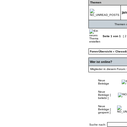
Themen
jan
Themen de
Seite
1
von
1
[ 2
Foren-Übersicht
»
Chessd
Wer ist online?
Mitglieder in diesem Forum:
Neue
Beiträge
Neue
Beiträge [
beliebt ]
Neue
Beiträge [
gesperrt ]
Suche nach: