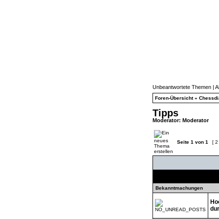
Unbeantwortete Themen
|
A
Foren-Übersicht
»
Chessd
Tipps
Moderator:
Moderator
Seite
1
von
1
[ 2
T
Bekanntmachungen
Ho
dur