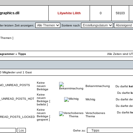
graphics.dll
Lilywhite Lilith
0
59103
r letzten Zeit anzeigen:
Sortiere nach
 Themen ]
iagrammer
»
Tipps
Alle Zeiten sind U
 0 Mitglieder und 1 Gast
Keine
neuen
Bekanntmachung
Du darfst
ke
Beiträge
Du darfst
k
Keine
neuen
Wichtig
Du darfst de
Beiträge [
beliebt ]
Du darfst de
Keine
Du darfst
k
neuen
Verschobenes
Beiträge [
Thema
gesperrt ]
Gehe zu: