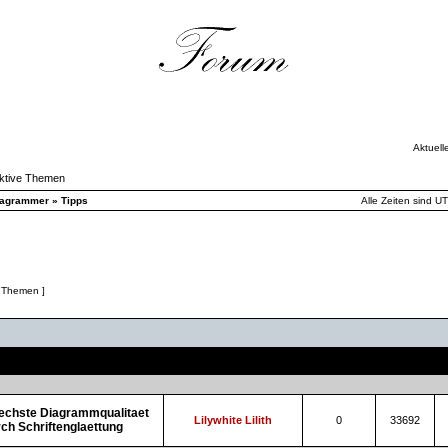
Aktuell
ktive Themen
iagrammer
»
Tipps
Alle Zeiten sind U
 Themen ]
hemen
Autor
Antworten
Zugriffe
echste Diagrammqualitaet
Lilywhite Lilith
0
33692
ch Schriftenglaettung