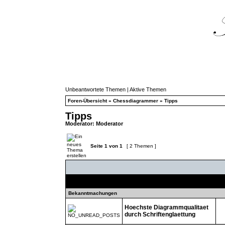
Unbeantwortete Themen
|
Aktive Themen
Foren-Übersicht
»
Chessdiagrammer
»
Tipps
Tipps
Moderator:
Moderator
Seite
1
von
1
[ 2 Themen ]
Themen
Bekanntmachungen
Hoechste Diagrammqualitaet
durch Schriftenglaettung