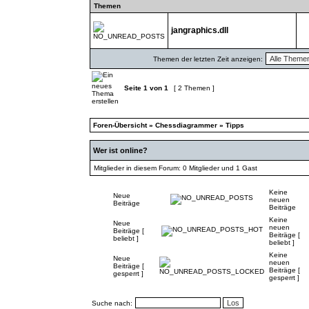
Themen
jangraphics.dll
Themen der letzten Zeit anzeigen:
Seite
1
von
1
[ 2 Themen ]
Foren-Übersicht
»
Chessdiagrammer
»
Tipps
Wer ist online?
Mitglieder in diesem Forum: 0 Mitglieder und 1 Gast
Keine
Neue
neuen
Beiträge
Beiträge
Keine
Neue
neuen
Beiträge [
Beiträge [
beliebt ]
beliebt ]
Keine
Neue
neuen
Beiträge [
Beiträge [
gesperrt ]
gesperrt ]
Suche nach: