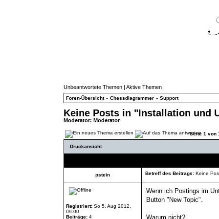
Unbeantwortete Themen
|
Aktive Themen
Foren-Übersicht
»
Chessdiagrammer
»
Support
Keine Posts in "Installation und
Moderator:
Moderator
Seite
1
von
Druckansicht
Autor
Betreff des Beitrags:
Keine Post
pstein
Wenn ich Postings im Unter
Button "New Topic".
Registriert:
So 5. Aug 2012,
09:00
Warum nicht?
Beiträge:
4