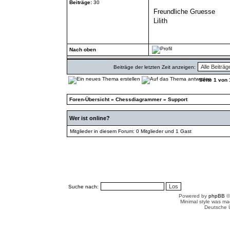
Beiträge:
30
Freundliche Gruesse
Lilith
Nach oben
Beiträge der letzten Zeit anzeigen:
Seite
1
von
Foren-Übersicht
»
Chessdiagrammer
»
Support
Wer ist online?
Mitglieder in diesem Forum: 0 Mitglieder und 1 Gast
Suche nach:
Powered by
phpBB
©
Minimal style was m
Deutsche 