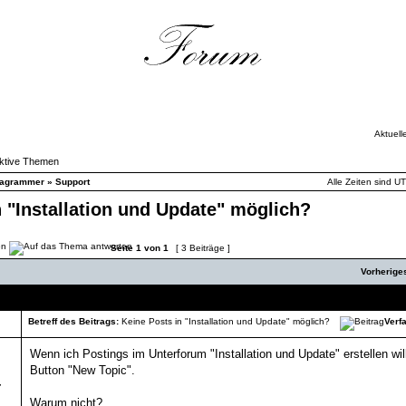
Aktuell
ktive Themen
iagrammer
»
Support
Alle Zeiten sind U
n "Installation und Update" möglich?
Seite
1
von
1
[ 3 Beiträge ]
Vorherig
Nachricht
Betreff des Beitrags:
Keine Posts in "Installation und Update" möglich?
Verfa
Wenn ich Postings im Unterforum "Installation und Update" erstellen will
Button "New Topic".
,
Warum nicht?