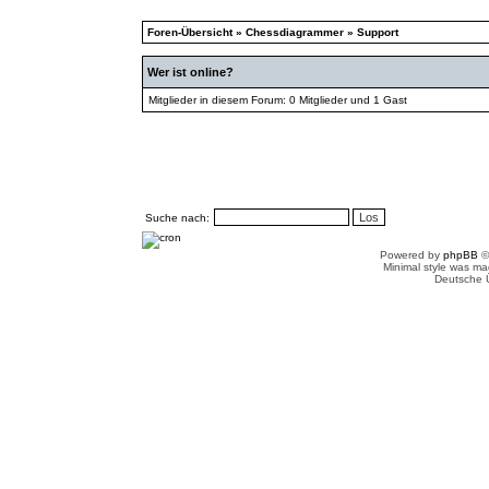
Foren-Übersicht
»
Chessdiagrammer
»
Support
Wer ist online?
Mitglieder in diesem Forum: 0 Mitglieder und 1 Gast
Suche nach:
Powered by
phpBB
©
Minimal style was m
Deutsche 