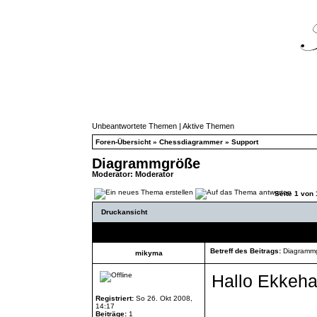
Unbeantwortete Themen
|
Aktive Themen
Foren-Übersicht
»
Chessdiagrammer
»
Support
Diagrammgröße
Moderator:
Moderator
Seite
1
von
Druckansicht
Autor
Betreff des Beitrags:
Diagramm
mikyma
Hallo Ekkeha
Registriert:
So 26. Okt 2008,
14:17
Beiträge:
1