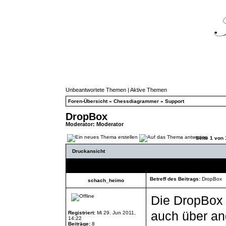
Unbeantwortete Themen
|
Aktive Themen
Foren-Übersicht
»
Chessdiagrammer
»
Support
DropBox
Moderator:
Moderator
Seite
1
von
Druckansicht
Autor
Betreff des Beitrags:
DropBox
schach_heimo
Die DropBox 
auch über a
Registriert:
Mi 29. Jun 2011,
14:22
Beiträge:
8