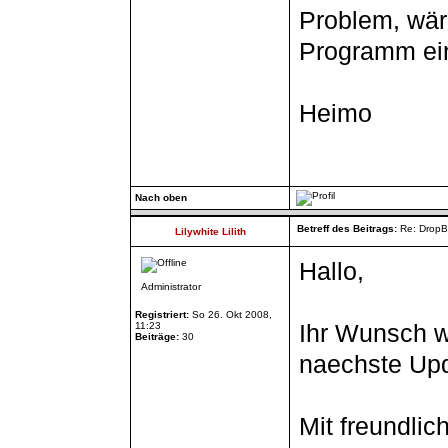
Problem, wär 
Programm ei
Heimo
Nach oben
Betreff des Beitrags:
Re: DropB
Lilywhite Lilith
Hallo,
Administrator
Registriert:
So 26. Okt 2008,
Ihr Wunsch wi
11:23
Beiträge:
30
naechste Upd
Mit freundli