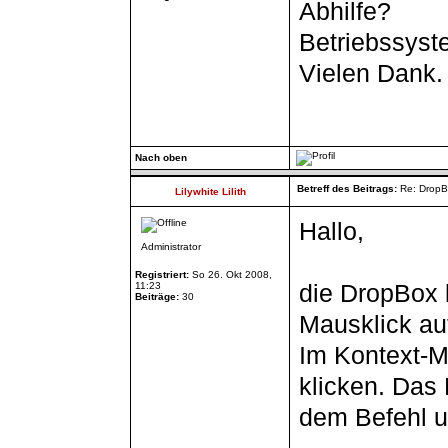
Abhilfe?
Betriebssys
Vielen Dank.
Nach oben
Betreff des Beitrags:
Re: DropB
Lilywhite Lilith
Hallo,
Administrator
Registriert:
So 26. Okt 2008,
die DropBox 
11:23
Beiträge:
30
Mausklick au
Im Kontext-M
klicken. Das
dem Befehl u