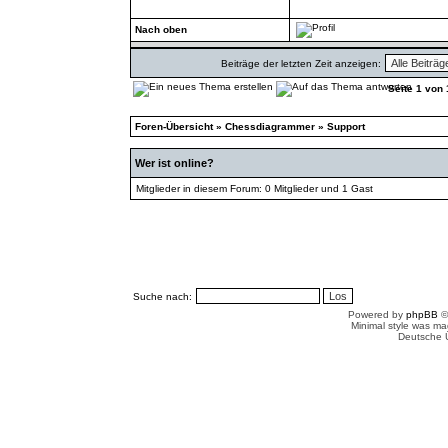
Nach oben
Beiträge der letzten Zeit anzeigen:
Seite
1
von
Foren-Übersicht
»
Chessdiagrammer
»
Support
Wer ist online?
Mitglieder in diesem Forum: 0 Mitglieder und 1 Gast
Suche nach:
Powered by
phpBB
©
Minimal style was m
Deutsche 