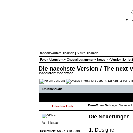
Unbeantwortete Themen
|
Aktive Themen
Foren-Übersicht
»
Chessdiagrammer
»
News >> Version 8.4 ist f
Die naechste Version / The next v
Moderator:
Moderator
Druckansicht
Autor
Betreff des Beitrags:
Die naechs
Lilywhite Lilith
Die Neuerungen i
Administrator
1. Designer
Registriert:
So 26. Okt 2008,