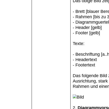
Das obige Bild zei
- Brett [blauer Ber
- Rahmen [bis zu 3
- Diagrammguertel
- Header [gelb]
- Footer [gelb]
Texte:
- Beschriftung [a..h
- Headertext
- Footertext
Das folgende Bild 
Ausrichtung, star
Rahmen und einem 
2.
Diagrammvors