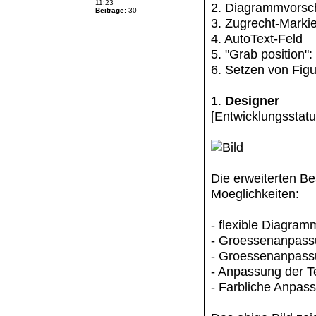
11:23
2. Diagrammvorsc
Beiträge:
30
3. Zugrecht-Markie
4. AutoText-Feld
5. "Grab position":
6. Setzen von Fig
1.
Designer
[Entwicklungsstatus
Die erweiterten B
Moeglichkeiten:
- flexible Diagram
- Groessenanpass
- Groessenanpassu
- Anpassung der T
- Farbliche Anpass