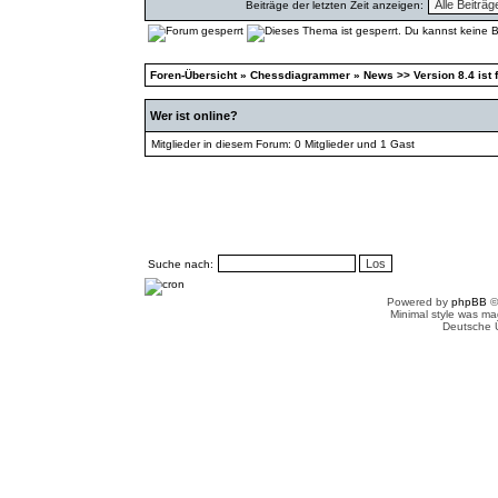
Beiträge der letzten Zeit anzeigen:
Foren-Übersicht
»
Chessdiagrammer
»
News >> Version 8.4 ist f
Wer ist online?
Mitglieder in diesem Forum: 0 Mitglieder und 1 Gast
Suche nach:
Powered by
phpBB
©
Minimal style was m
Deutsche 