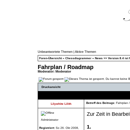
Unbeantwortete Themen
|
Aktive Themen
Foren-Übersicht
»
Chessdiagrammer
»
News >> Version 8.4 ist f
Fahrplan / Roadmap
Moderator:
Moderator
Druckansicht
Autor
Betreff des Beitrags:
Fahrplan 
Lilywhite Lilith
Zur Zeit in Bearbei
Administrator
1.
Registriert:
So 26. Okt 2008,