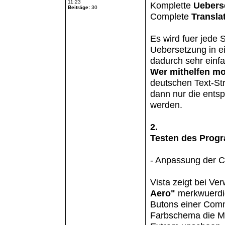
11:23
Komplette
Uebers
Beiträge:
30
Complete
Transla
Es wird fuer jede
Uebersetzung in ei
dadurch sehr einfa
Wer mithelfen m
deutschen Text-Str
dann nur die ents
werden.
2.
Testen des Progr
- Anpassung der 
Vista zeigt bei 
Aero"
merkwuerdige
Butons einer Comm
Farbschema die Ma