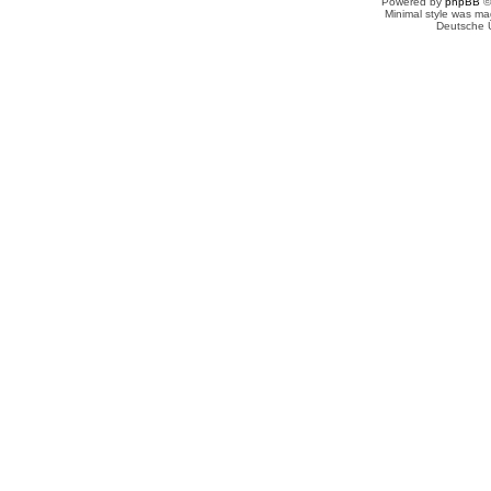
Powered by
phpBB
©
Minimal style was m
Deutsche 