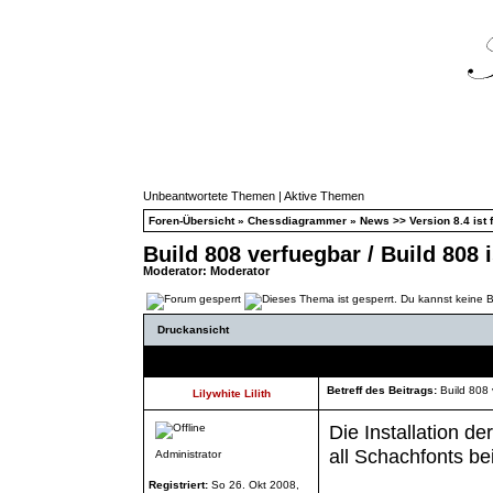
Unbeantwortete Themen
|
Aktive Themen
Foren-Übersicht
»
Chessdiagrammer
»
News >> Version 8.4 ist f
Build 808 verfuegbar / Build 808 
Moderator:
Moderator
Druckansicht
Autor
Betreff des Beitrags:
Build 808 
Lilywhite Lilith
Die Installation d
all Schachfonts b
Administrator
Registriert:
So 26. Okt 2008,