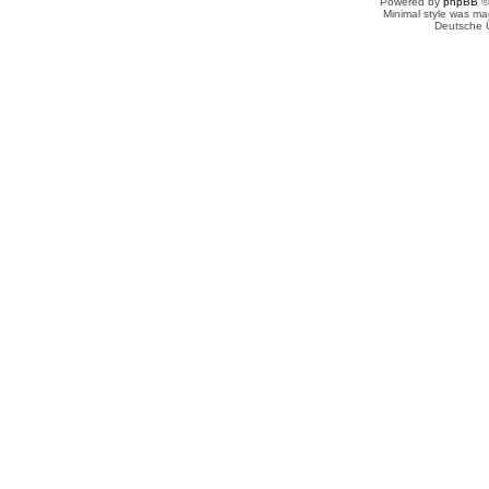
Powered by
phpBB
©
Minimal style was m
Deutsche 