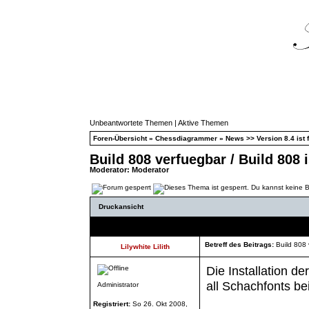
Unbeantwortete Themen
|
Aktive Themen
Foren-Übersicht
»
Chessdiagrammer
»
News >> Version 8.4 ist f
Build 808 verfuegbar / Build 808 
Moderator:
Moderator
Druckansicht
Autor
Betreff des Beitrags:
Build 808 
Lilywhite Lilith
Die Installation d
all Schachfonts b
Administrator
Registriert:
So 26. Okt 2008,