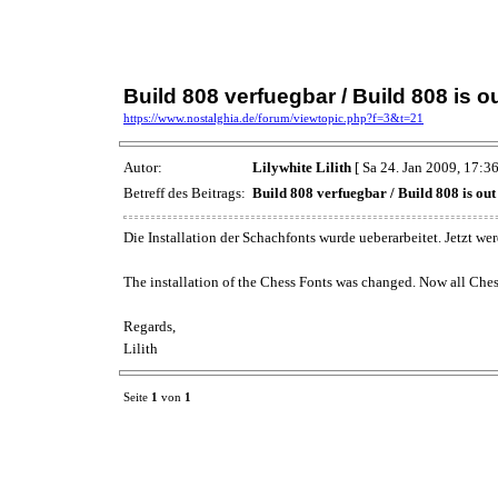
Build 808 verfuegbar / Build 808 is 
https://www.nostalghia.de/forum/viewtopic.php?f=3&t=21
Autor:
Lilywhite Lilith
[ Sa 24. Jan 2009, 17:36
Betreff des Beitrags:
Build 808 verfuegbar / Build 808 is ou
Die Installation der Schachfonts wurde ueberarbeitet. Jetzt w
The installation of the Chess Fonts was changed. Now all Ches
Regards,
Lilith
Seite
1
von
1