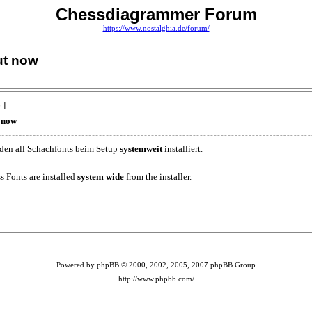
Chessdiagrammer Forum
https://www.nostalghia.de/forum/
out now
 ]
t now
erden all Schachfonts beim Setup
systemweit
installiert.
s Fonts are installed
system wide
from the installer.
Powered by phpBB © 2000, 2002, 2005, 2007 phpBB Group
http://www.phpbb.com/