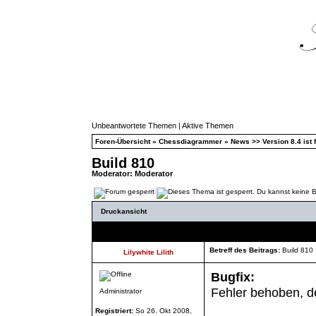
Unbeantwortete Themen
|
Aktive Themen
Foren-Übersicht
»
Chessdiagrammer
»
News >> Version 8.4 ist f
Build 810
Moderator:
Moderator
Druckansicht
Autor
Betreff des Beitrags:
Build 810
Lilywhite Lilith
Bugfix:
Fehler behoben, de
Administrator
Registriert:
So 26. Okt 2008,