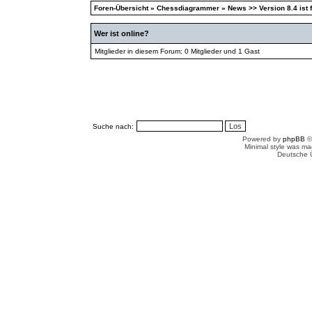
Foren-Übersicht
»
Chessdiagrammer
»
News >> Version 8.4 ist f
Wer ist online?
Mitglieder in diesem Forum: 0 Mitglieder und 1 Gast
Suche nach:
Powered by
phpBB
©
Minimal style was m
Deutsche 