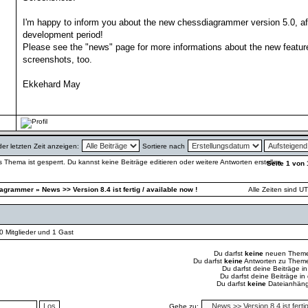
I'm happy to inform you about the new chessdiagrammer version 5.0, af
development period!
Please see the "news" page for more informations about the new features
screenshots, too.
Ekkehard May
der letzten Zeit anzeigen:
Sortiere nach
Seite
1
von
iagrammer
»
News >> Version 8.4 ist fertig / available now !
Alle Zeiten sind U
 0 Mitglieder und 1 Gast
Du darfst
keine
neuen Themen
Du darfst
keine
Antworten zu Themen
Du darfst deine Beiträge 
Du darfst deine Beiträge i
Du darfst
keine
Dateianhänge
Gehe zu: