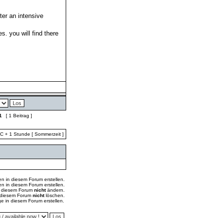
ter an intensive
. you will find there
1
[ 1 Beitrag ]
TC + 1 Stunde [ Sommerzeit ]
 in diesem Forum erstellen.
 in diesem Forum erstellen.
in diesem Forum
nicht
ändern.
n diesem Forum
nicht
löschen.
 in diesem Forum erstellen.