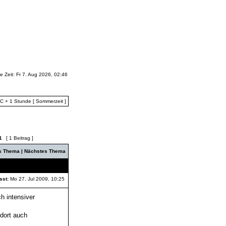
le Zeit: Fr 7. Aug 2026, 02:46
TC + 1 Stunde [ Sommerzeit ]
1
[ 1 Beitrag ]
es Thema
|
Nächstes Thema
sst:
Mo 27. Jul 2009, 10:25
h intensiver
 dort auch