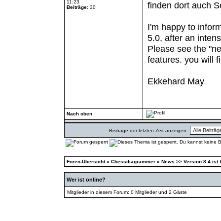
11:23
finden dort auch S
Beiträge:
30
I'm happy to info
5.0, after an inte
Please see the "n
features. you will 
Ekkehard May
Nach oben
Beiträge der letzten Zeit anzeigen:
Foren-Übersicht
»
Chessdiagrammer
»
News >> Version 8.4 ist f
Wer ist online?
Mitglieder in diesem Forum: 0 Mitglieder und 2 Gäste