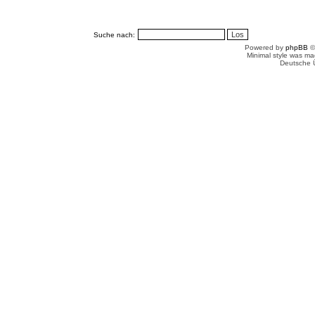
Suche nach:
Powered by
phpBB
©
Minimal style was m
Deutsche 