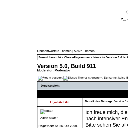
Unbeantwortete Themen
|
Aktive Themen
Foren-Übersicht
»
Chessdiagrammer
»
News >> Version 8.4 ist f
Version 5.0, Build 911
Moderator:
Moderator
Druckansicht
Autor
Betreff des Beitrags:
Version 5.
Lilywhite Lilith
Ich freue mich, d
nach intensiver En
Administrator
Bitte sehen Sie af
Registriert:
So 26. Okt 2008,