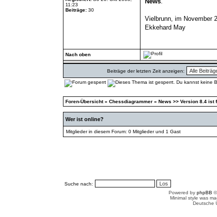
News
.
11:23
Beiträge:
30
Vielbrunn, im November 
Ekkehard May
Nach oben
Beiträge der letzten Zeit anzeigen:
Foren-Übersicht
»
Chessdiagrammer
»
News >> Version 8.4 ist f
Wer ist online?
Mitglieder in diesem Forum: 0 Mitglieder und 1 Gast
Suche nach:
Powered by
phpBB
©
Minimal style was m
Deutsche 