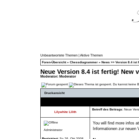
Unbeantwortete Themen
|
Aktive Themen
Foren-Übersicht
»
Chessdiagrammer
»
News >> Version 8.4 ist f
Neue Version 8.4 ist fertig! New 
Moderator:
Moderator
Druckansicht
Autor
Betreff des Beitrags:
Neue Versio
Lilywhite Lilith
You will find more infos at
Informationen zur neuen Ve
Administrator
Registriert:
So 26. Okt 2008,