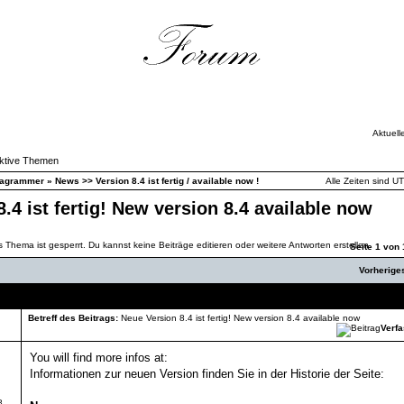
Aktuell
ktive Themen
iagrammer
»
News >> Version 8.4 ist fertig / available now !
Alle Zeiten sind U
.4 ist fertig! New version 8.4 available now
Seite
1
von
Vorherig
Nachricht
Betreff des Beitrags:
Neue Version 8.4 ist fertig! New version 8.4 available now
Verfa
You will find more infos at:
Informationen zur neuen Version finden Sie in der Historie der Seite:
8,