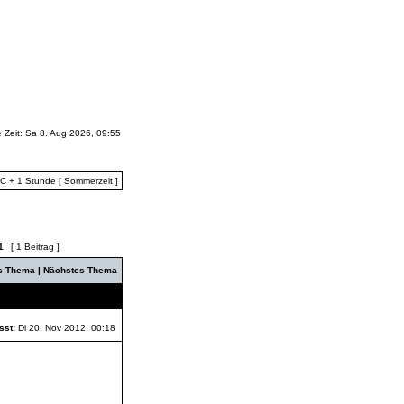
e Zeit: Sa 8. Aug 2026, 09:55
TC + 1 Stunde [ Sommerzeit ]
1
[ 1 Beitrag ]
es Thema
|
Nächstes Thema
sst:
Di 20. Nov 2012, 00:18