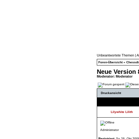
Unbeantwortete Themen
|
A
Foren-Übersicht
»
Chessd
Neue Version 8
Moderator:
Moderator
Druckansicht
Autor
Lilywhite Lilith
Administrator
Registriert:
So 26. Okt 200