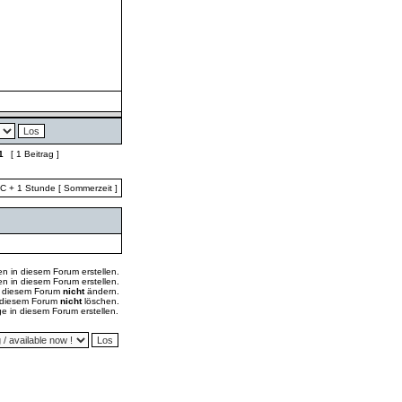
1
[ 1 Beitrag ]
TC + 1 Stunde [ Sommerzeit ]
 in diesem Forum erstellen.
 in diesem Forum erstellen.
in diesem Forum
nicht
ändern.
n diesem Forum
nicht
löschen.
 in diesem Forum erstellen.