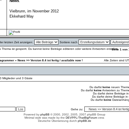
News
.
Vielbrunn, im November 2012
Ekkehard May
der letzten Zeit anzeigen:
Sortiere nach
Seite
1
von
iagrammer
»
News >> Version 8.4 ist fertig / available now !
Alle Zeiten sind U
 0 Mitglieder und 3 Gäste
Du darfst
keine
neuen Themen
Du darfst
keine
Antworten zu Themen
Du darfst deine Beiträge 
Du darfst deine Beiträge i
Du darfst
keine
Dateianhänge
Gehe zu:
Powered by
phpBB
© 2000, 2002, 2005, 2007 phpBB Group
Minimal style was made by the
DEVPPL
/
ThatBigForum
crew.
Deutsche Übersetzung durch
phpBB.de