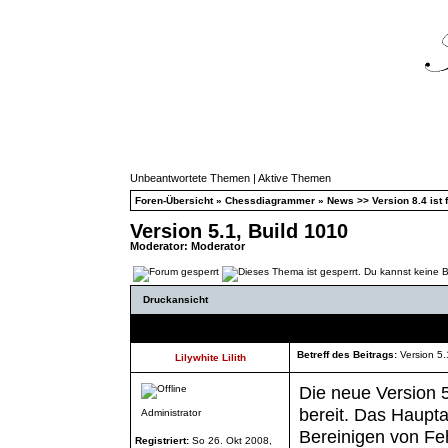
Unbeantwortete Themen
|
Aktive Themen
Foren-Übersicht
»
Chessdiagrammer
»
News >> Version 8.4 ist f
Version 5.1, Build 1010
Moderator:
Moderator
Druckansicht
Autor
Betreff des Beitrags:
Version 5.
Lilywhite Lilith
Die neue Version 5
bereit. Das Haupt
Administrator
Bereinigen von Fe
Registriert:
So 26. Okt 2008,