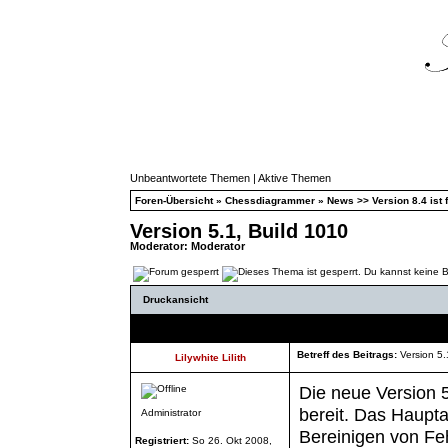
Unbeantwortete Themen
|
Aktive Themen
Foren-Übersicht
»
Chessdiagrammer
»
News >> Version 8.4 ist f
Version 5.1, Build 1010
Moderator:
Moderator
Druckansicht
Autor
Betreff des Beitrags:
Version 5.
Lilywhite Lilith
Die neue Version 5
bereit. Das Haupt
Administrator
Bereinigen von Fe
Registriert:
So 26. Okt 2008,