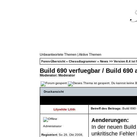
Unbeantwortete Themen
|
Aktive Themen
Foren-Übersicht
»
Chessdiagrammer
»
News >> Version 8.4 ist f
Build 690 verfuegbar / Build 690 
Moderator:
Moderator
Druckansicht
Autor
Betreff des Beitrags:
Build 690 
Lilywhite Lilith
Aenderungen:
In der neuen Buil
Administrator
unkritische Fehler
Registriert:
So 26. Okt 2008,