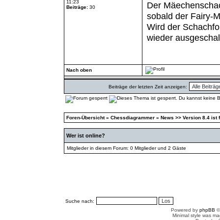
11:23
Der Mäechenschach
Beiträge:
30
sobald der Fairy-
Wird der Schachfo
wieder ausgeschal
Nach oben
Beiträge der letzten Zeit anzeigen:
Foren-Übersicht
»
Chessdiagrammer
»
News >> Version 8.4 ist f
Wer ist online?
Mitglieder in diesem Forum: 0 Mitglieder und 2 Gäste
Suche nach:
Powered by
phpBB
©
Minimal style was m