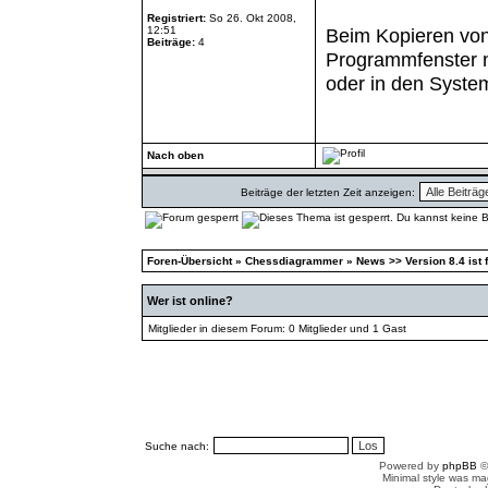
Registriert:
So 26. Okt 2008,
12:51
Beim Kopieren vo
Beiträge:
4
Programmfenster ni
oder in den System
Nach oben
Beiträge der letzten Zeit anzeigen:
Foren-Übersicht
»
Chessdiagrammer
»
News >> Version 8.4 ist f
Wer ist online?
Mitglieder in diesem Forum: 0 Mitglieder und 1 Gast
Suche nach:
Powered by
phpBB
©
Minimal style was m