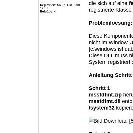
die sich auf eine
f
Registriert:
So 26. Okt 2008,
12:51
registrierte Klasse
Beiträge:
4
Problemloesung:
Diese Komponente 
nicht im Window-U
[c:\windows ist da
Diese DLL muss ni
System registriert 
Anleitung Schritt 
Schritt 1
msstdfmt.zip
heru
msstdfmt.dll
entp
\system32
kopiere
Download [5