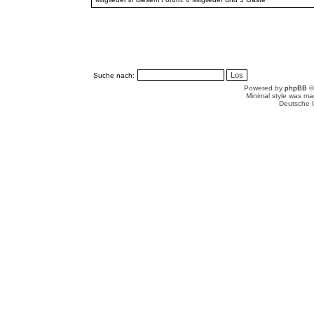
Suche nach:
Powered by
phpBB
©
Minimal style was m
Deutsche 