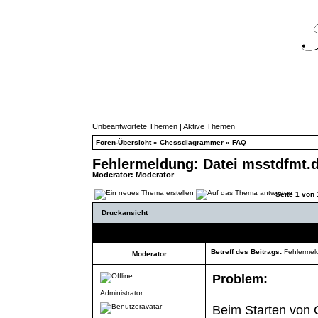
Unbeantwortete Themen
|
Aktive Themen
Foren-Übersicht
»
Chessdiagrammer
»
FAQ
Fehlermeldung: Datei msstdfmt.dl
Moderator:
Moderator
Seite
1
von
Druckansicht
Autor
Betreff des Beitrags:
Fehlermeld
Moderator
Problem:
Administrator
Beim Starten von 