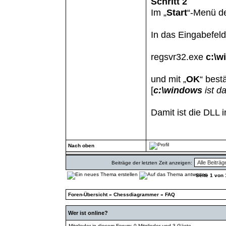
Schritt 2
Im „
Start
“-Menü de
In das Eingabefel
regsvr32.exe
c:\w
und mit „
OK
“ best
[
c:\windows
ist d
Damit ist die DLL i
Nach oben
Beiträge der letzten Zeit anzeigen:
Seite
1
von
Foren-Übersicht
»
Chessdiagrammer
»
FAQ
Wer ist online?
Mitglieder in diesem Forum: 0 Mitglieder und 3 Gäste