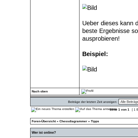
Ueber dieses kann 
beste Ergebnisse so
ausprobieren!
Beispiel:
Nach oben
Beiträge der letzten Zeit anzeigen:
Seite
1
von
1
[ 1 B
Foren-Übersicht
»
Chessdiagrammer
»
Tipps
Wer ist online?