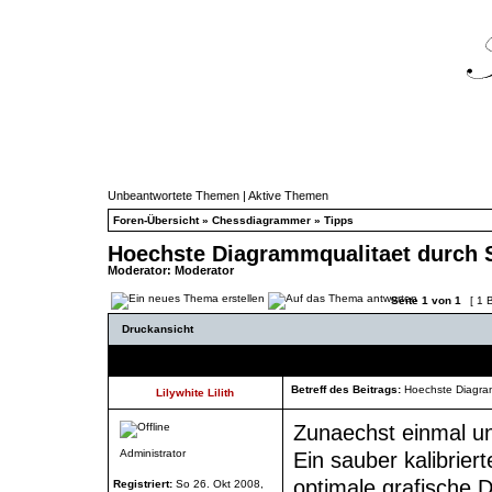
Unbeantwortete Themen
|
Aktive Themen
Foren-Übersicht
»
Chessdiagrammer
»
Tipps
Hoechste Diagrammqualitaet durch S
Moderator:
Moderator
Seite
1
von
1
[ 1 B
Druckansicht
Autor
Betreff des Beitrags:
Hoechste Diagram
Lilywhite Lilith
Zunaechst einmal un
Administrator
Ein sauber kalibrier
optimale grafische D
Registriert:
So 26. Okt 2008,