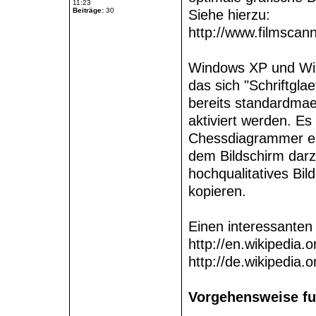
11:23
Beiträge:
30
Siehe hierzu:
http://www.filmscann
Windows XP und Win
das sich "Schriftgla
bereits standardma
aktiviert werden. Es 
Chessdiagrammer ers
dem Bildschirm darz
hochqualitatives Bil
kopieren.
Einen interessanten
http://en.wikipedia.
http://de.wikipedia.
Vorgehensweise f