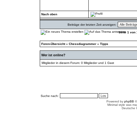
Nach oben
Beiträge der letzten Zeit anzeigen:
Seite
1
von
Foren-Übersicht
»
Chessdiagrammer
»
Tipps
Wer ist online?
Mitglieder in diesem Forum: 0 Mitglieder und 1 Gast
Suche nach:
Powered by
phpBB
©
Minimal style was m
Deutsche 