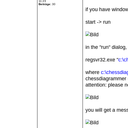
11:23
Beiträge:
30
if you have windows
start -> run
in the "run" dialog,
regsvr32.exe "
c:\
where
c:\chessdi
chessdiagrammer d
attention: please 
you will get a mess