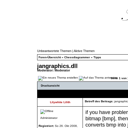
Unbeantwortete Themen
|
Aktive Themen
Foren-Übersicht
»
Chessdiagrammer
»
Tipps
jangraphics.dll
Moderator:
Moderator
Seite
1
von
Druckansicht
Autor
Betreff des Beitrags:
jangraphics
Lilywhite Lilith
if you have proble
bitmap [bmp], then 
Administrator
converts bmp into j
Registriert:
So 26. Okt 2008,