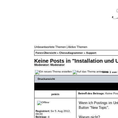
Unbeantwortete Themen
|
Aktive Themen
Foren-Übersicht
»
Chessdiagrammer
»
Support
Keine Posts in "Installation und
Moderator:
Moderator
Seite
1
von
Druckansicht
Autor
Betreff des Beitrags:
Keine Post
pstein
Wenn ich Postings im Unter
Button "New Topic".
Registriert:
So 5. Aug 2012,
09:00
Warum nicht?
Beiträge:
4