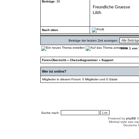
Beiträge:
30
Freundliche Gruesse
Lilith
Nach oben
Beiträge der letzten Zeit anzeigen:
Seite
1
von
Foren-Übersicht
»
Chessdiagrammer
»
Support
Wer ist online?
Mitglieder in diesem Forum: 0 Mitglieder und 0 Gäste
Suche nach:
Powered by
phpBB
©
Minimal style was m
Deutsche 