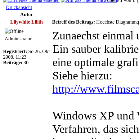
Seite
1
von
1
[
Druckansicht
Autor
Lilywhite Lilith
Betreff des Beitrags:
Hoechste Diagrammqua
Zunaechst einmal 
Administrator
Ein sauber kalibrie
Registriert:
So 26. Okt
2008, 11:23
eine optimale graf
Beiträge:
30
Siehe hierzu:
http://www.filmsca
Windows XP und W
Verfahren, das sic